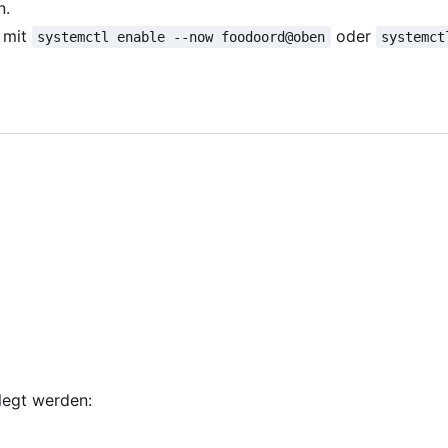
n.
, mit
oder
systemctl enable --now foodoord@oben
systemct
elegt werden: