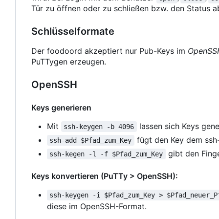
Tür zu öffnen oder zu schließen bzw. den Status a
Schlüsselformate
Der foodoord akzeptiert nur Pub-Keys im
OpenSS
PuTTygen erzeugen.
OpenSSH
Keys generieren
Mit
lassen sich Keys gene
ssh-keygen -b 4096
fügt den Key dem ssh-
ssh-add $Pfad_zum_Key
gibt den Fing
ssh-kegen -l -f $Pfad_zum_Key
Keys konvertieren (PuTTy > OpenSSH):
ssh-keygen -i $Pfad_zum_Key > $Pfad_neuer_P
diese im OpenSSH-Format.