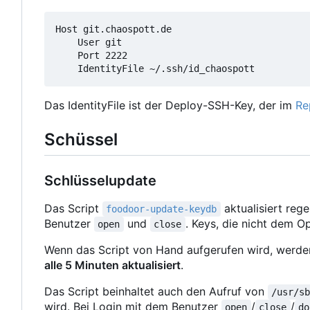
Host git.chaospott.de

    User git

    Port 2222

Das IdentityFile ist der Deploy-SSH-Key, der im
Re
Schüssel
Schlüsselupdate
Das Script
aktualisiert reg
foodoor-update-keydb
Benutzer
und
. Keys, die nicht dem 
open
close
Wenn das Script von Hand aufgerufen wird, werden
alle 5 Minuten aktualisiert
.
Das Script beinhaltet auch den Aufruf von
/usr/s
wird. Bei Login mit dem Benutzer
/
/
open
close
do