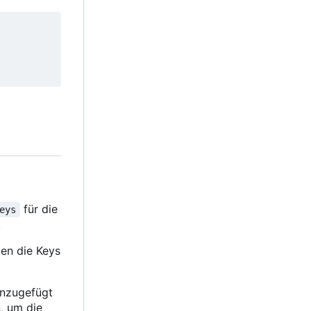
für die
eys
.
en die Keys
hinzugefügt
, um die