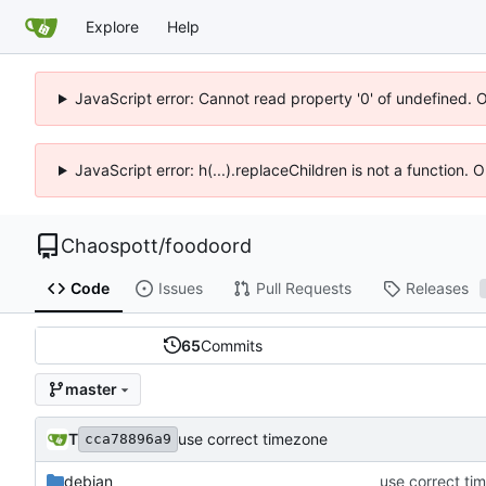
Explore
Help
JavaScript error: Cannot read property '0' of undefined. 
JavaScript error: h(...).replaceChildren is not a function.
Chaospott
/
foodoord
Code
Issues
Pull Requests
Releases
65
Commits
master
T
use correct timezone
cca78896a9
debian
use correct ti