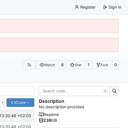
Register
Sign In
8
1
0
Watch
Star
Fork
S
Description
e
Code
No description provided
Readme
13:20:48 +02:00
238
KiB
13:20:48 +02:00