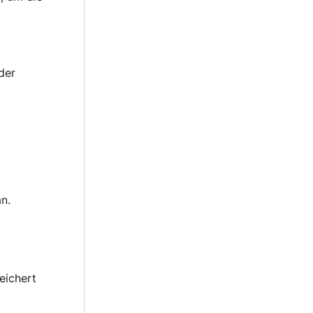
der
n.
peichert