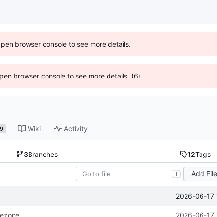
Open browser console to see more details.
 Open browser console to see more details. (6)
Wiki
Activity
9
3
Branches
12
Tags
Add Fil
T
2026-06-17 
mezone
2026-06-17 