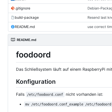
.gitignore
Debian-Packa
build-package
Resend last kn
README.md
use correct ti
README.md
foodoord
Das Schließsystem läuft auf einem RaspberryPi mit 
Konfiguration
Falls
nicht vorhanden ist:
/etc/foodoord.conf
mv /etc/foodoord.conf_example /etc/foodoord