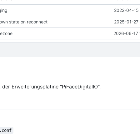
ging
2022-04-15 
own state on reconnect
2025-01-27 
mezone
2026-06-17 
der Erweiterungsplatine "PiFaceDigitalIO".
.conf