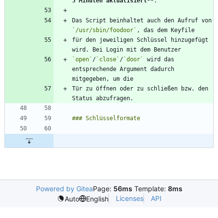
5 Minuten aktualisiert
**
Das Script beinhaltet auch den Aufruf von 
`/usr/sbin/foodoor`
für den jeweiligen Schlüssel hinzugefügt 
`open`
/
`close`
/
`door`
 wird das 
entsprechende Argument dadurch 
Tür zu öffnen oder zu schließen bzw. den 
Powered by Gitea
Page:
56ms
Template:
8ms
Licenses
API
Auto
English