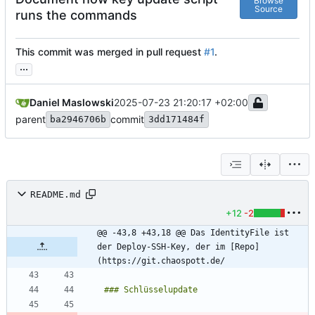
Browse
Source
runs the commands
This commit was merged in pull request
#1
.
...
Daniel Maslowski
2025-07-23 21:20:17 +02:00
parent
commit
ba2946706b
3dd171484f
README.md
+12
-2
@@ -43,8 +43,18 @@ Das IdentityFile ist 
der Deploy-SSH-Key, der im [Repo]
(https://git.chaospott.de/