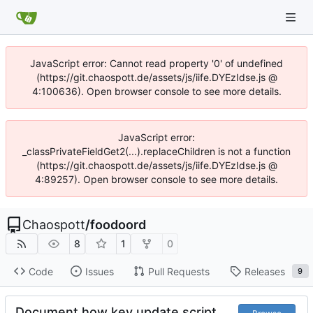
JavaScript error: Cannot read property '0' of undefined
(https://git.chaospott.de/assets/js/iife.DYEzIdse.js @
4:100636). Open browser console to see more details.
JavaScript error:
_classPrivateFieldGet2(...).replaceChildren is not a function
(https://git.chaospott.de/assets/js/iife.DYEzIdse.js @
4:89257). Open browser console to see more details.
Chaospott
/
foodoord
8
1
0
Code
Issues
Pull Requests
Releases
9
Document how key update script