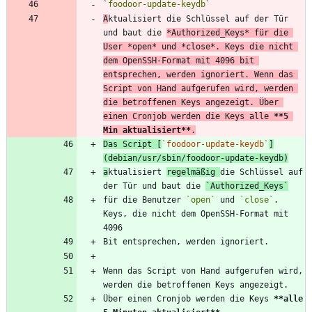
`foodoor-update-keydb`
A
ktualisiert die Schlüssel auf der Tür 
und baut die 
*
Authorized_Keys
*
 für die 
User 
*
open
*
 und 
*
close
*
. Keys die nicht 
dem OpenSSH-Format mit 4096 bit 
entsprechen, werden ignoriert. Wenn das 
Script von Hand aufgerufen wird, werden 
die betroffenen Keys angezeigt. Über 
einen Cronjob werden die Keys alle 
**5 
Min aktualisiert
**
.
Das Script [
`foodoor-update-keydb`
]
(
debian/usr/sbin/foodoor-update-keydb
)
a
ktualisiert 
regelmäßig 
die Schlüssel auf 
der Tür und baut die 
`Authorized_Keys`
für die Benutzer 
`open`
 und 
`close`
. 
Keys, die nicht dem OpenSSH-Format mit 
Wenn das Script von Hand aufgerufen wird, 
Über einen Cronjob werden die Keys 
**alle 