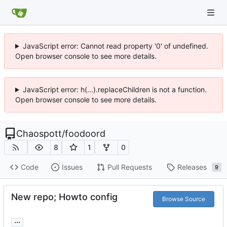
JavaScript error: Cannot read property '0' of undefined.
Open browser console to see more details.
JavaScript error: h(...).replaceChildren is not a function.
Open browser console to see more details.
Chaospott
/
foodoord
8
1
0
Code
Issues
Pull Requests
Releases
9
New repo; Howto config
Browse Source
...