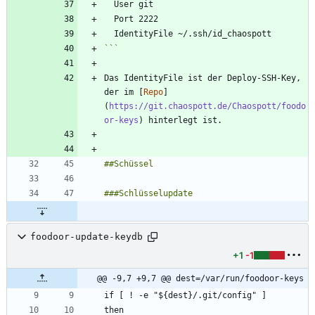
```
Das IdentityFile ist der Deploy-SSH-Key, 
der im [
Repo
]
(
https://git.chaospott.de/Chaospott/foodo
or-keys
foodoor-update-keydb
+1
-1
@@ -9,7 +9,7 @@ dest=/var/run/foodoor-keys