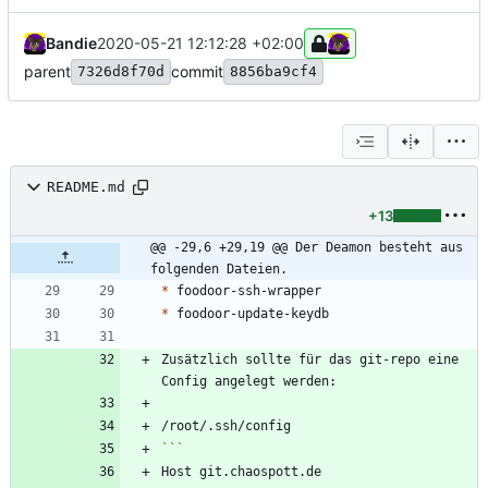
Bandie
2020-05-21 12:12:28 +02:00
parent
commit
7326d8f70d
8856ba9cf4
README.md
+13
@@ -29,6 +29,19 @@ Der Deamon besteht aus 
folgenden Dateien.
*
*
Zusätzlich sollte für das git-repo eine 