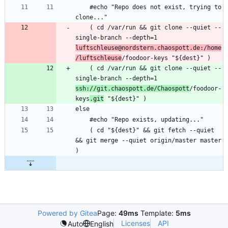
    #echo "Repo does not exist, trying to 
    ( cd /var/run && git clone --quiet --
single-branch --depth=1 
luftschleuse@nordstern.chaospott.de:/home
/luftschleuse
    ( cd /var/run && git clone --quiet --
single-branch --depth=1 
ssh://git.chaospott.de/Chaospott
/foodoor-
keys
.git
    ( cd "${dest}" && git fetch --quiet 
&& git merge --quiet origin/master master 
Powered by Gitea
Page:
49ms
Template:
5ms
Licenses
API
Auto
English