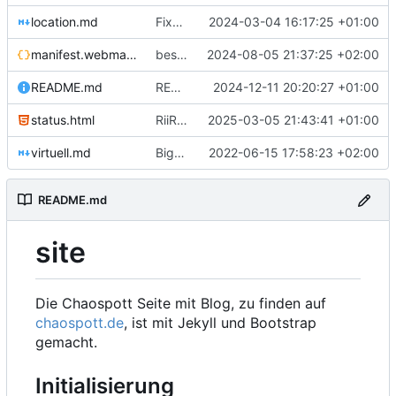
location.md
Fixed Markdownformatierung
2024-03-04 16:17:25 +01:00
manifest.webmanifest
best practice location for manifest
2024-08-05 21:37:25 +02:00
README.md
README: update setup instructions
2024-12-11 20:20:27 +01:00
status.html
RiiR status
2025-03-05 21:43:41 +01:00
virtuell.md
BigBlueButton wird abgeschaltet
2022-06-15 17:58:23 +02:00
README.md
site
Die Chaospott Seite mit Blog, zu finden auf
chaospott.de
, ist mit Jekyll und Bootstrap
gemacht.
Initialisierung