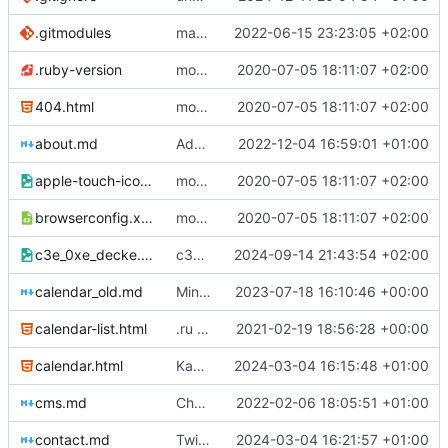
.gitmodules
master branch
2022-06-15 23:23:05 +02:00
.ruby-version
moved site back to root
2020-07-05 18:11:07 +02:00
404.html
moved site back to root
2020-07-05 18:11:07 +02:00
about.md
Added information on Petit Foo
2022-12-04 16:59:01 +01:00
apple-touch-icon.png
moved site back to root
2020-07-05 18:11:07 +02:00
browserconfig.xml
moved site back to root
2020-07-05 18:11:07 +02:00
c3e_0xe_decke.png
c3e 0xe decke
2024-09-14 21:43:54 +02:00
calendar_old.md
Minor change to test ci
2023-07-18 16:10:46 +00:00
calendar-list.html
.ru -> .de
2021-02-19 18:56:28 +00:00
calendar.html
Kaputten Link zum Kalender entfernt
2024-03-04 16:15:48 +01:00
cms.md
Changed link
2022-02-06 18:05:51 +01:00
contact.md
Twitter Link entfernt
2024-03-04 16:21:57 +01:00