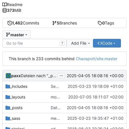
Readme
373
MiB
1,462
Commits
5
Branches
0
Tags
master
Add File
Code
T
This branch is 233 commits behind
Chaospott/site:master
...
paxx
2025-04-05 18:08:16 +00:00
Dateien nach "_posts/blog" hochladen
_includes
Separate Repaircafè Blog
2025-03-23 19:18:09 +01:00
_layouts
moved site back to root
2020-07-05 18:11:07 +02:00
_posts
Dateien nach "_posts/blog" hochladen
2025-04-05 18:08:16 +00:00
_sass
mehr Platz für nav
2025-03-23 19:35:47 +01:00
.circleci
adds circleci build
2018-06-03 22:25:24 +02:00