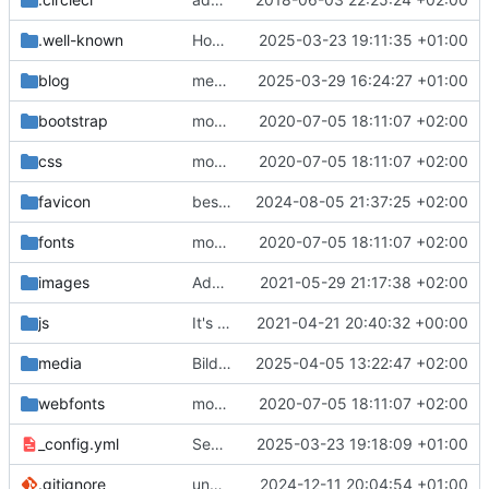
.well-known
Housekeeping
2025-03-23 19:11:35 +01:00
blog
mehr zu Repaircafe
2025-03-29 16:24:27 +01:00
bootstrap
moved site back to root
2020-07-05 18:11:07 +02:00
css
moved site back to root
2020-07-05 18:11:07 +02:00
favicon
best practice location for manifest
2024-08-05 21:37:25 +02:00
fonts
moved site back to root
2020-07-05 18:11:07 +02:00
images
Added image to cms page
2021-05-29 21:17:38 +02:00
js
It's hard to make predictions - especially about the future.
2021-04-21 20:40:32 +00:00
media
Bild eingefügt
2025-04-05 13:22:47 +02:00
webfonts
moved site back to root
2020-07-05 18:11:07 +02:00
_config.yml
Separate Repaircafè Blog
2025-03-23 19:18:09 +01:00
.gitignore
ungitignore Gemfile.lock
2024-12-11 20:04:54 +01:00