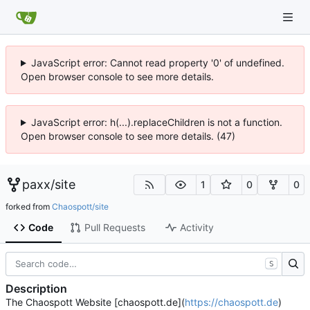
JavaScript error: Cannot read property '0' of undefined.
Open browser console to see more details.
JavaScript error: h(...).replaceChildren is not a function.
Open browser console to see more details. (47)
paxx
/
site
1
0
0
forked from
Chaospott/site
Code
Pull Requests
Activity
S
Description
The Chaospott Website [chaospott.de](
https://chaospott.de
)