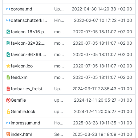
corona.md
Updated corona restrictions
2022-04-30 14:20:38 +02:00
datenschutzerklaerung.md
Hinweis zur telefonischen Erreichbarkeit
2022-02-07 10:17:22 +01:00
favicon-16x16.png
moved site back to root
2020-07-05 18:11:07 +02:00
favicon-32x32.png
moved site back to root
2020-07-05 18:11:07 +02:00
favicon-96x96.png
moved site back to root
2020-07-05 18:11:07 +02:00
favicon.ico
moved site back to root
2020-07-05 18:11:07 +02:00
feed.xml
moved site back to root
2020-07-05 18:11:07 +02:00
foobar-ev_freistellungsbescheid.pdf
Update Freistellungsbescheid
2024-03-17 22:35:43 +01:00
Gemfile
upgrade Jekyll to 4.3.4
2024-12-11 20:05:27 +01:00
Gemfile.lock
upgrade Jekyll to 4.3.4
2024-12-11 20:05:27 +01:00
impressum.md
Housekeeping
2025-03-23 19:11:35 +01:00
index.html
Separate Repaircafè Blog
2025-03-23 19:18:09 +01:00