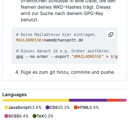
öffentlichen Schlüssel in eine Datei, die den
Namen deines WKD-Hashes trägt. Dieses
wird zur Suche nach deinem GPG-Key
benutzt.
# Deine Mailadresse hier eintragen.
MAILADRESSE
=
name@chaospott.de

# Dieses danach im o.g. Ordner ausführen.
gpg --no-armor --export 
"
$MAILADRESSE
"
 > 
$(
gpg --
Füge es zum git hinzu, commite und pushe.
Languages
JavaScript
53.6%
CSS
30.3%
HTML
9.4%
SCSS
6.4%
TeX
0.2%