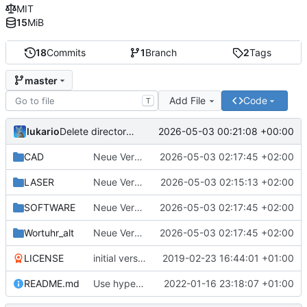
MIT
15
MiB
18
Commits
1
Branch
2
Tags
master
Add File
Code
T
lukario
2026-05-03 00:21:08 +00:00
Delete directory 'cad-files'
CAD
Neue Version von Hubert
2026-05-03 02:17:45 +02:00
LASER
Neue Version von Hubert
2026-05-03 02:15:13 +02:00
SOFTWARE
Neue Version von Hubert
2026-05-03 02:17:45 +02:00
Wortuhr_alt
Neue Version von Hubert
2026-05-03 02:17:45 +02:00
LICENSE
initial version
2019-02-23 16:44:01 +01:00
README.md
Use hyperlinks for cad-files
2022-01-16 23:18:07 +01:00