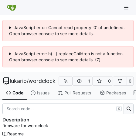
JavaScript error: Cannot read property '0' of undefined.
Open browser console to see more details.
JavaScript error: h(...).replaceChildren is not a function.
Open browser console to see more details. (7)
lukario
/
wordclock
1
0
0
Code
Issues
Pull Requests
Packages
S
Description
firmware for wordclock
Readme