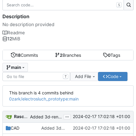
S
Description
No description provided
Readme
12
MiB
18
Commits
2
Branches
0
Tags
main
Add File
Code
T
This branch is 4 commits behind
0zark/electrosluch_prototype:main
...
Raschtuttis Merlin
2024-02-17 17:02:18 +01:00
Added 3d-render of assembled board to readme, schematic redrawn
CAD
Added 3d-render of assembled board to readme, schematic redrawn
2024-02-17 17:02:18 +01:00