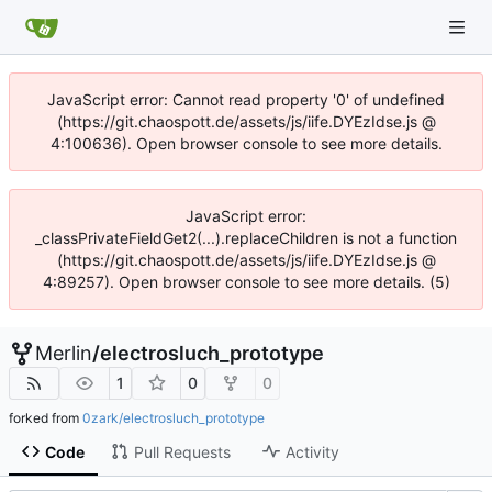
JavaScript error: Cannot read property '0' of undefined
(https://git.chaospott.de/assets/js/iife.DYEzIdse.js @
4:100636). Open browser console to see more details.
JavaScript error:
_classPrivateFieldGet2(...).replaceChildren is not a function
(https://git.chaospott.de/assets/js/iife.DYEzIdse.js @
4:89257). Open browser console to see more details. (5)
Merlin
/
electrosluch_prototype
1
0
0
forked from
0zark/electrosluch_prototype
Code
Pull Requests
Activity