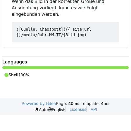
Wenn das Bild in der korrekten Größe und
Ausrichtung vorliegt, kann es wie Folgt
eingebunden werden.
![Quelle: Chaospott]({{ site.url 
Languages
Shell
100%
Powered by Gitea
Page:
40ms
Template:
4ms
Licenses
API
Auto
English