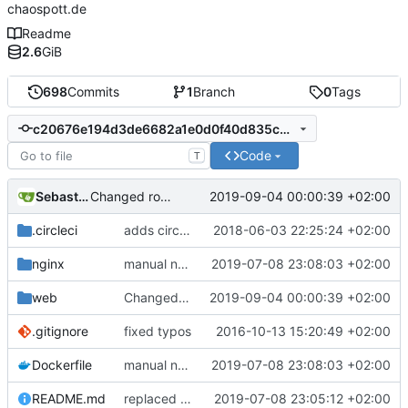
chaospott.de
Readme
2.6
GiB
698
Commits
1
Branch
0
Tags
c20676e194d3de6682a1e0d0f40d835c31121e16
Code
T
Sebastian
2019-09-04 00:00:39 +02:00
Changed room status.
.circleci
adds circleci build
2018-06-03 22:25:24 +02:00
nginx
manual nginx config
2019-07-08 23:08:03 +02:00
web
Changed room status.
2019-09-04 00:00:39 +02:00
.gitignore
fixed typos
2016-10-13 15:20:49 +02:00
Dockerfile
manual nginx config
2019-07-08 23:08:03 +02:00
README.md
replaced faulty md
2019-07-08 23:05:12 +02:00