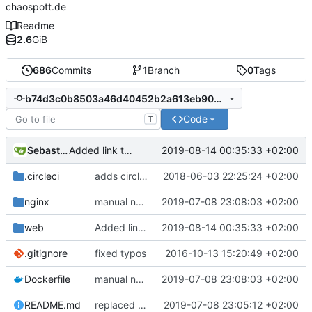
chaospott.de
Readme
2.6
GiB
686
Commits
1
Branch
0
Tags
b74d3c0b8503a46d40452b2a613eb904125a9633
Code
T
Sebastian
2019-08-14 00:35:33 +02:00
Added link to Logbuch.
.circleci
adds circleci build
2018-06-03 22:25:24 +02:00
nginx
manual nginx config
2019-07-08 23:08:03 +02:00
web
Added link to Logbuch.
2019-08-14 00:35:33 +02:00
.gitignore
fixed typos
2016-10-13 15:20:49 +02:00
Dockerfile
manual nginx config
2019-07-08 23:08:03 +02:00
README.md
replaced faulty md
2019-07-08 23:05:12 +02:00