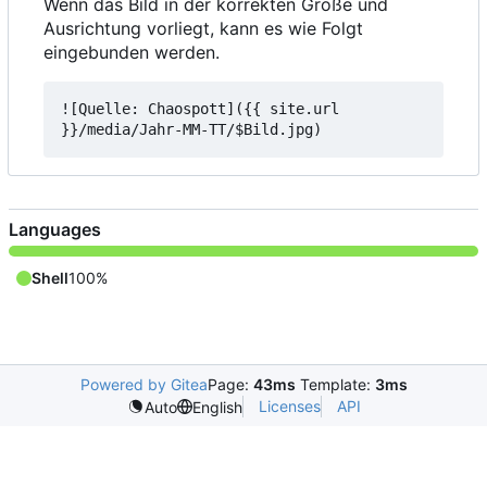
Wenn das Bild in der korrekten Größe und
Ausrichtung vorliegt, kann es wie Folgt
eingebunden werden.
![Quelle: Chaospott]({{ site.url 
Languages
Shell
100%
Powered by Gitea
Page:
43ms
Template:
3ms
Licenses
API
Auto
English