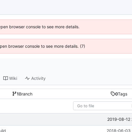
Open browser console to see more details.
 Open browser console to see more details. (7)
Wiki
Activity
1
Branch
0
Tags
2019-08-12 
uild
2018-06-03 