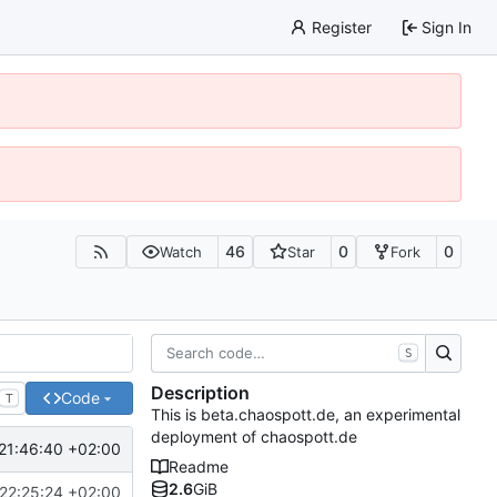
Register
Sign In
46
0
0
Watch
Star
Fork
S
Description
Code
T
This is beta.chaospott.de, an experimental
deployment of chaospott.de
21:46:40 +02:00
Readme
2.6
GiB
22:25:24 +02:00