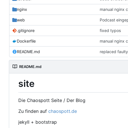
nginx
manual nginx c
web
Podcast eingep
.gitignore
fixed typos
Dockerfile
manual nginx c
README.md
replaced fault
README.md
site
Die Chaospott Seite / Der Blog
Zu finden auf
chaospott.de
jekyll + bootstrap