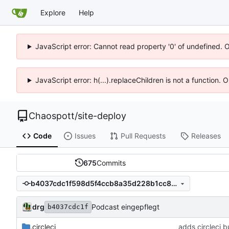
Explore
Help
JavaScript error: Cannot read property '0' of undefined. 
JavaScript error: h(...).replaceChildren is not a function.
Chaospott
/
site-deploy
Code
Issues
Pull Requests
Releases
675
Commits
b4037cdc1f598d5f4ccb8a35d228b1cc8fd9b5ef
drg
Podcast eingepflegt
b4037cdc1f
.circleci
adds circleci b