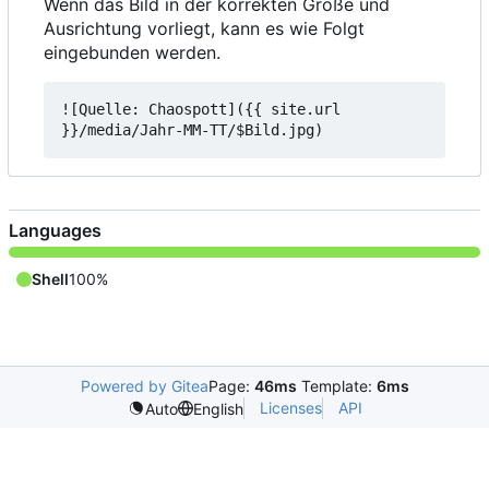
Wenn das Bild in der korrekten Größe und
Ausrichtung vorliegt, kann es wie Folgt
eingebunden werden.
![Quelle: Chaospott]({{ site.url 
Languages
Shell
100%
Powered by Gitea
Page:
46ms
Template:
6ms
Licenses
API
Auto
English