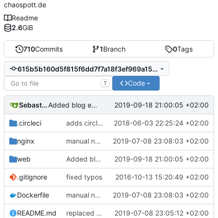
chaospott.de
Readme
2.6
GiB
710
Commits
1
Branch
0
Tags
615b5b160d5f815f6dd7f7a18f3ef969a1598452
Code
T
Sebastian
2019-09-18 21:00:05 +02:00
Added blog entry about markdown
.circleci
adds circleci build
2018-06-03 22:25:24 +02:00
nginx
manual nginx config
2019-07-08 23:08:03 +02:00
web
Added blog entry about markdown
2019-09-18 21:00:05 +02:00
.gitignore
fixed typos
2016-10-13 15:20:49 +02:00
Dockerfile
manual nginx config
2019-07-08 23:08:03 +02:00
README.md
replaced faulty md
2019-07-08 23:05:12 +02:00