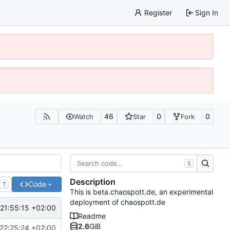
Register
Sign In
46
0
0
Watch
Star
Fork
S
Description
Code
T
This is beta.chaospott.de, an experimental
deployment of chaospott.de
21:55:15 +02:00
Readme
2.6
GiB
22:25:24 +02:00