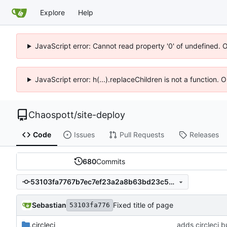
Explore
Help
JavaScript error: Cannot read property '0' of undefined. 
JavaScript error: h(...).replaceChildren is not a function.
Chaospott
/
site-deploy
Code
Issues
Pull Requests
Releases
680
Commits
53103fa7767b7ec7ef23a2a8b63bd23c5dbd0e87
Sebastian
Fixed title of page
53103fa776
.circleci
adds circleci b