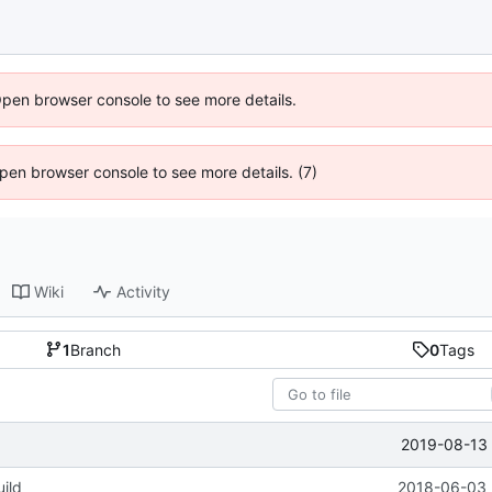
Open browser console to see more details.
 Open browser console to see more details. (7)
Wiki
Activity
1
Branch
0
Tags
2019-08-13 
uild
2018-06-03 