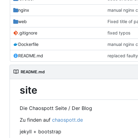
nginx
manual nginx c
web
Fixed title of 
.gitignore
fixed typos
Dockerfile
manual nginx c
README.md
replaced fault
README.md
site
Die Chaospott Seite / Der Blog
Zu finden auf
chaospott.de
jekyll + bootstrap