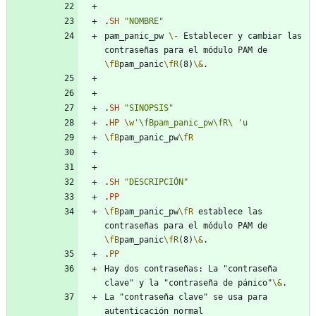
.
SH
"NOMBRE"
pam_panic_pw 
\-
 Establecer y cambiar las 
contraseñas para el módulo PAM de 
\fB
pam_panic
\fR
(8)
\&
.
SH
"SINOPSIS"
.
HP
\w
'\fBpam_panic_pw\fR\
'u
\fB
pam_panic_pw
\fR
.
SH
"DESCRIPCIÓN"
.
PP
\fB
pam_panic_pw
\fR
 establece las 
contraseñas para el módulo PAM de 
\fB
pam_panic
\fR
(8)
\&
.
PP
Hay dos contraseñas: La "contraseña 
clave" y la "contraseña de pánico"
\&
La "contraseña clave" se usa para 