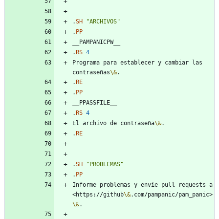
.
SH
"ARCHIVOS"
.
PP
.
RS
4
Programa para establecer y cambiar las 
contraseñas
\&
.
RE
.
PP
.
RS
4
El archivo de contraseña
\&
.
RE
.
SH
"PROBLEMAS"
.
PP
Informe problemas y envíe pull requests a 
<https://github
\&
.com/pampanic/pam_panic>
\&