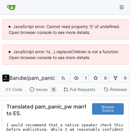
JavaScript error: Cannot read property '0' of undefined.
Open browser console to see more details.
JavaScript error: h(...).replaceChildren is not a function.
Open browser console to see more details.
Bandie
/
pam_panic
1
0
0
Code
Issues
Pull Requests
Releases
5
Translated pam_panic_pw man1
Browse
Source
to ES.
I would recommend that a native speaker check this 
before publishing. While I am reasonably confident 