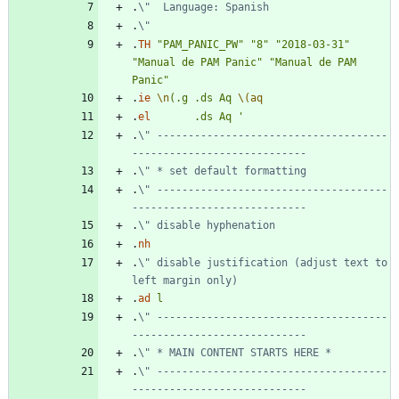
.
\"  Language: Spanish
.
\"
.
TH
"PAM_PANIC_PW"
"8"
"2018-03-31"
"Manual de PAM Panic"
"Manual de PAM 
Panic"
.
ie
\n
(.g
.ds
Aq
\(aq
.
el
.ds
Aq
'
.
\" -------------------------------------
----------------------------
.
\" * set default formatting
.
\" -------------------------------------
----------------------------
.
\" disable hyphenation
.
nh
.
\" disable justification (adjust text to 
left margin only)
.
ad
l
.
\" -------------------------------------
----------------------------
.
\" * MAIN CONTENT STARTS HERE *
.
\" -------------------------------------
----------------------------