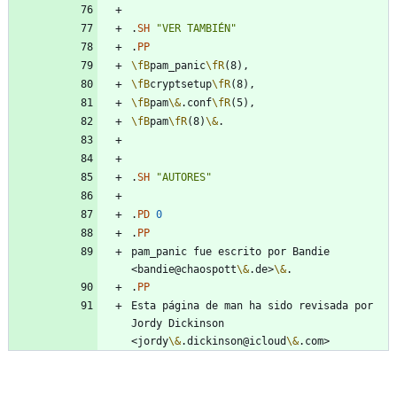
.
SH
"VER TAMBIÉN"
.
PP
\fB
pam_panic
\fR
\fB
cryptsetup
\fR
\fB
pam
\&
.conf
\fR
\fB
pam
\fR
(8)
\&
.
SH
"AUTORES"
.
PD
0
.
PP
pam_panic fue escrito por Bandie 
<bandie@chaospott
\&
.de>
\&
.
PP
Esta página de man ha sido revisada por 
Jordy Dickinson 
<jordy
\&
.dickinson@icloud
\&