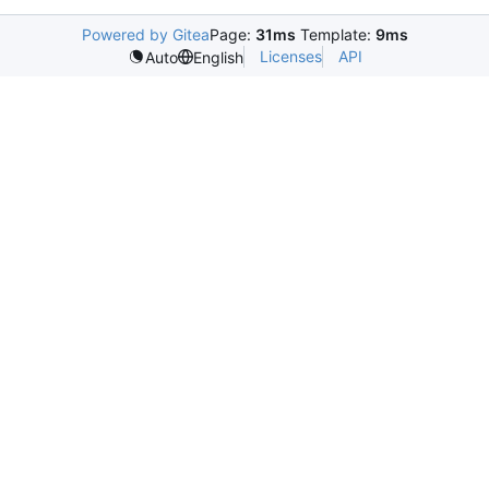
Powered by Gitea
Page:
31ms
Template:
9ms
Licenses
API
Auto
English