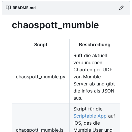
README.md
chaospott_mumble
Script
Beschreibung
Ruft die aktuell
verbundenen
Chaoten per UDP
chaospott_mumble.py
von Mumble
Server ab und gibt
die Infos als JSON
aus.
Skript für die
Scriptable App
auf
iOS, das die
chaospott_mumble.js
Mumble User und