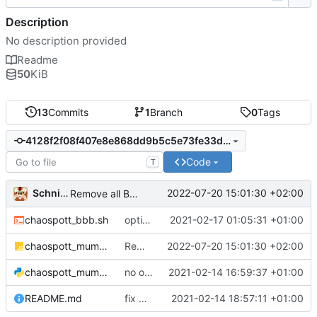
Description
No description provided
Readme
50
KiB
13
Commits
1
Branch
0
Tags
4128f2f08f407e8e868dd9b5c5e73fe33d5d903d
Code
T
Schnitzel
2022-07-20 15:01:30 +02:00
Remove all BBB stuffott_mumble.js
chaospott_bbb.sh
option to run unpriviledged, more detailed intro
2021-02-17 01:05:31 +01:00
chaospott_mumble.js
Remove all BBB stuffott_mumble.js
2022-07-20 15:01:30 +02:00
chaospott_mumble.py
no output in case of errors
2021-02-14 16:59:37 +01:00
README.md
fix minor typos
2021-02-14 18:57:11 +01:00