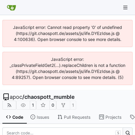
JavaScript error: Cannot read property '0' of undefined
(https://git.chaospott.de/assets/js/iife.DYEzIdse.js @
4:100636). Open browser console to see more details.
JavaScript error:
_classPrivateFieldGet2(...).replaceChildren is not a function
(https://git.chaospott.de/assets/js/iife.DYEzIdse.js @
4:89257). Open browser console to see more details. (5)
apoc
/
chaospott_mumble
1
0
1
Code
Issues
Pull Requests
Projects
S